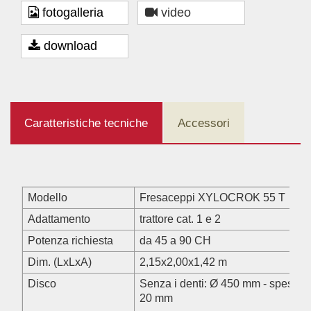
fotogalleria
video
download
Caratteristiche tecniche
Accessori
Modello
Fresaceppi XYLOCROK 55 T
Adattamento
trattore cat. 1 e 2
Potenza richiesta
da 45 a 90 CH
Dim. (LxLxA)
2,15x2,00x1,42 m
Disco
Senza i denti: Ø 450 mm - spesso
20 mm