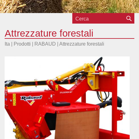
Attrezzature forestali
Ita |
Prodotti
|
RABAUD
|
Attrezzature forestali