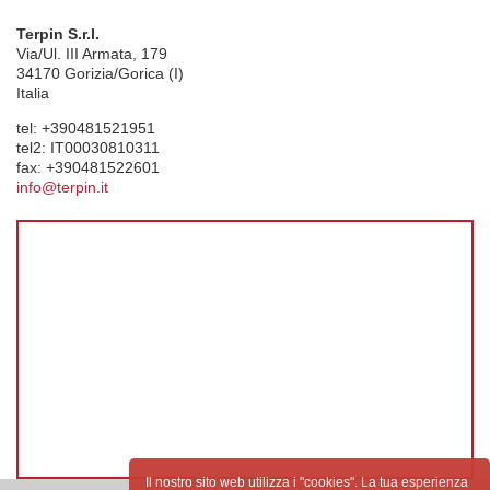
Terpin S.r.l.
Via/Ul. III Armata, 179
34170
Gorizia/Gorica (I)
Italia
tel:
+390481521951
tel2:
IT00030810311
fax:
+390481522601
info@terpin.it
Il nostro sito web utilizza i "cookies". La tua esperienza