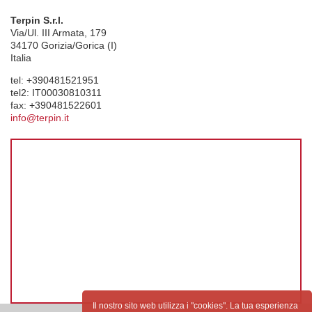
Terpin S.r.l.
Via/Ul. III Armata, 179
34170
Gorizia/Gorica (I)
Italia
tel:
+390481521951
tel2:
IT00030810311
fax:
+390481522601
info@terpin.it
Il nostro sito web utilizza i "cookies". La tua esperienza